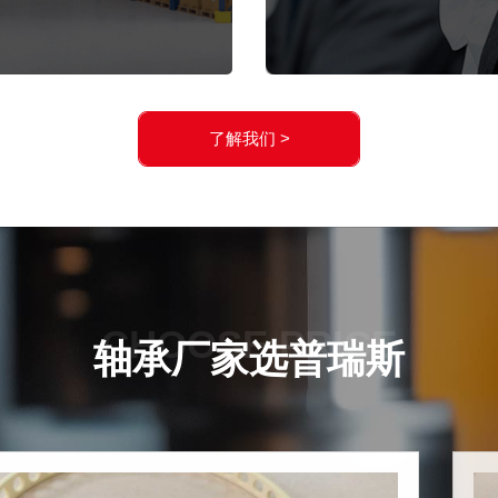
了解我们 >
CHOOSE PRICE
轴承厂家选普瑞斯