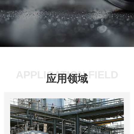
RB标准型交叉滚子轴承
APPLICATION FIELD
应用领域