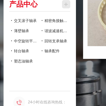
产品中心
+
·
·
交叉滚子轴承
精密角接触球
轴承
·
·
薄壁轴承
谐波减速机轴
承
·
·
中空旋转平台
回转支承轴承
轴承
·
·
转台轴承
轴承配件
·
塑态油轴承
24小时在线咨询热线：