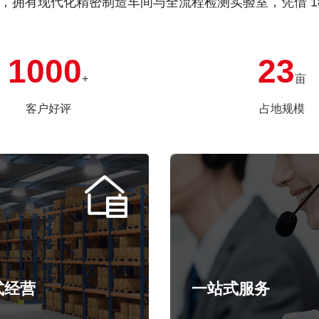
亩，拥有现代化精密制造车间与全流程检测实验室，凭借 
套服务，高品质产品远销瑞士、德国、韩国、意大利等 
1000
23
碑。
+
亩
客户好评
占地规模
式经营
一站式服务
我公司库存量保证是贵公司月用量
倍，贵公司可做到零库存