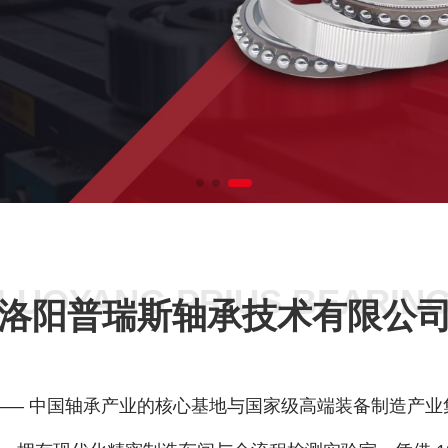
LUOYANG PRIUS BEARIN
洛阳普瑞斯轴承技术有限公
— 中国轴承产业的核心基地与国家级高端装备制造产业集